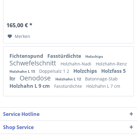
165,00 € *
Merken
Fichtenspund
Fasstürdichte
Holzchips
Schwefelschnitt
Holzhahn-Nadi
Holzhahn-Renz
Holzchips
Holzfass 5
Doppelsalz 1 2
Holzhahn L 15
Oenodose
ltr
Batonnage-Stab
Holzhahn L 12
Holzhahn L 9 cm
Fasstürdichte
Holzhahn L 7 cm
Service Hotline
Shop Service