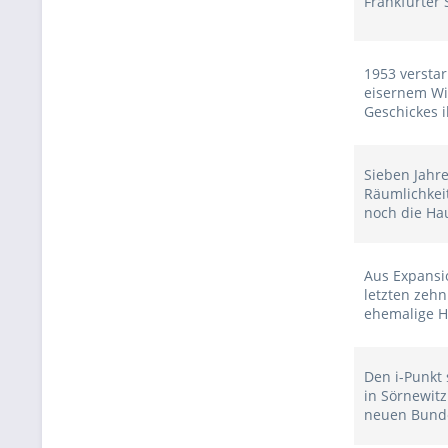
Frankfurter 
1953 versta
eisernem Wi
Geschickes 
Sieben Jahre
Räumlichkei
noch die Ha
Aus Expansi
letzten zehn
ehemalige H
Den i-Punkt
in Sörnewit
neuen Bunde