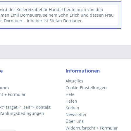
wird der Kellereizubehör Handel heute noch von den
en Emil Dornauers, seinem Sohn Erich und dessen Frau
e Dornauer – Inhaber ist Stefan Dornauer.
ce
Informationen
Aktuelles
ramm
Cookie-Einstellungen
ht + Formular
Hefe
Hefen
kt" target="_self"> Kontakt
Korken
 Zahlungsbedingungen
Newsletter
Über uns
Widerrufsrecht + Formular