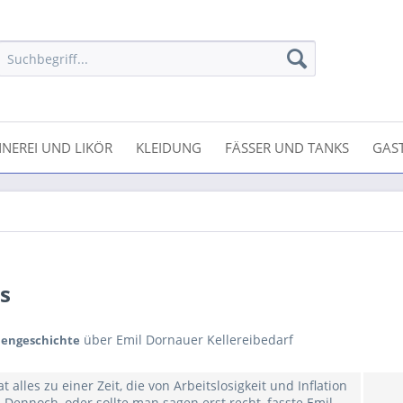
NEREI UND LIKÖR
KLEIDUNG
FÄSSER UND TANKS
GAS
s
über Emil Dornauer Kellereibedarf
mengeschichte
 alles zu einer Zeit, die von Arbeitslosigkeit und Inflation
 Dennoch, oder sollte man sagen erst recht, fasste Emil