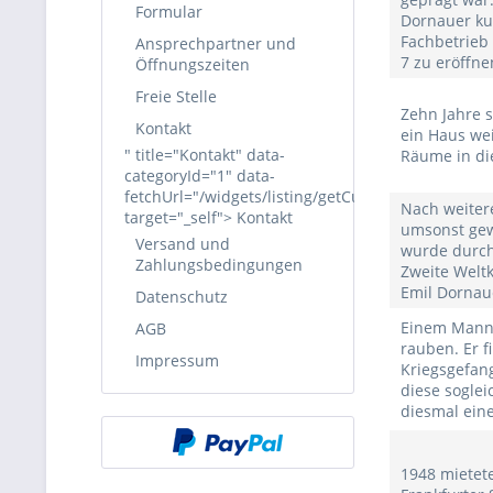
Formular
Dornauer ku
Fachbetrieb 
Ansprechpartner und
7 zu eröffne
Öffnungszeiten
Freie Stelle
Zehn Jahre s
Kontakt
ein Haus we
" title="Kontakt" data-
Räume in di
categoryId="1" data-
fetchUrl="/widgets/listing/getCustomPage/pageId
Nach weiter
target="_self"> Kontakt
umsonst gew
Versand und
wurde durch 
Zahlungsbedingungen
Zweite Weltk
Emil Dornaue
Datenschutz
Einem Mann 
AGB
rauben. Er f
Impressum
Kriegsgefan
diese soglei
diesmal ein
1948 mietet