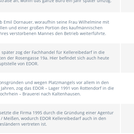
Straße an, wohin das ganze Büro ein Jahr später umzog.
rb Emil Dornauer, woraufhin seine Frau Wilhelmine mit
llen und einer großen Portion des kaufmännischen
ihres verstorbenen Mannes den Betrieb weiterführte.
 später zog der Fachhandel für Kellereibedarf in die
ten der Rosengasse 19a. Hier befindet sich auch heute
uptstelle von EDOR.
onsgründen und wegen Platzmangels vor allem in den
 Jahren, zog das EDOR – Lager 1991 von Rottendorf in die
ochrhein – Brauerei nach Kaltenhausen.
 setzte die Firma 1995 durch die Gründung einer Agentur
z / Meißen, wodurch EDOR Kellereibedarf auch in den
sländern vertreten ist.