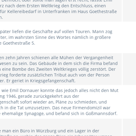
rz nach dem Ersten Weltkrieg den Entschluss, einen
für Kellereibedarf in Unterfranken im Haus Goethestraße
n.
päter liefen die Geschäfte auf vollen Touren. Mann zog
iter, im wahrsten Sinne des Wortes nämlich in größere
e Goethestraße 5.
/1"
en zehn Jahren schienen alle Mühen der Vergangenheit
esen zu sein. Das Gebäude in dem sich die Firma befand
eine Bombe des Zweiten Weltkrieges völlig zerstört. Der
rieg forderte zusätzlichen Tribut auch von der Person
r. Er geriet in Kriegsgefangenschaft.
wie Emil Dornauer konnte das jedoch alles nicht den Mut
ing 1946, gerade zurückgekehrt aus der
genschaft sofort wieder an, Pläne zu schmieden, und
ch in die Tat umzusetzen. Das neue Firmendomizil war
e ehemalige Synagoge, und befand sich in Goßmannsdorf.
e man ein Büro in Würzburg und ein Lager in der