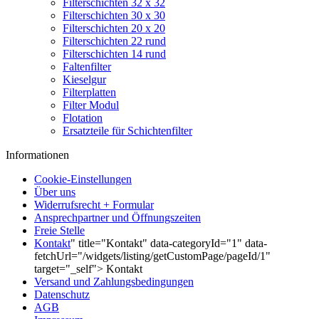
Filterschichten 32 x 32
Filterschichten 30 x 30
Filterschichten 20 x 20
Filterschichten 22 rund
Filterschichten 14 rund
Faltenfilter
Kieselgur
Filterplatten
Filter Modul
Flotation
Ersatzteile für Schichtenfilter
Informationen
Cookie-Einstellungen
Über uns
Widerrufsrecht + Formular
Ansprechpartner und Öffnungszeiten
Freie Stelle
Kontakt
" title="Kontakt" data-categoryId="1" data-
fetchUrl="/widgets/listing/getCustomPage/pageId/1"
target="_self"> Kontakt
Versand und Zahlungsbedingungen
Datenschutz
AGB